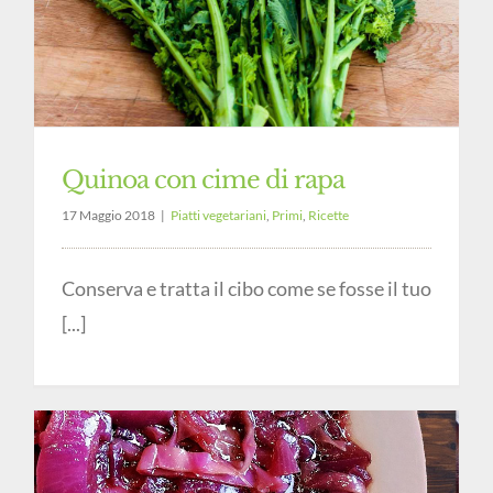
Quinoa con cime di rapa
17 Maggio 2018
|
Piatti vegetariani
,
Primi
,
Ricette
Conserva e tratta il cibo come se fosse il tuo
[...]