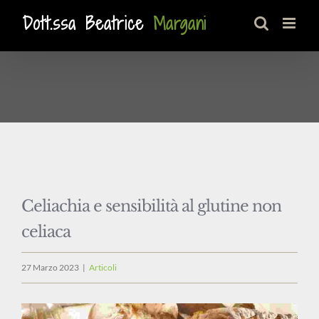
Salta
al
contenuto
Celiachia e sensibilità al glutine non
celiaca
27 Marzo 2023
|
Articoli
Ingrandisci