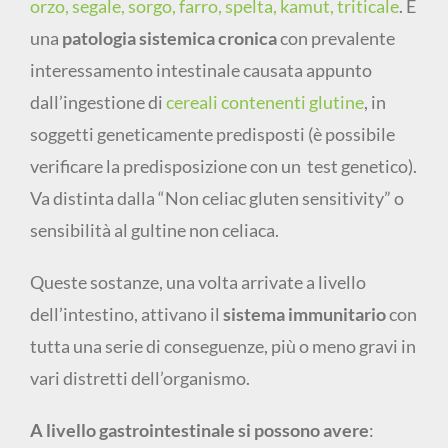
orzo, segale, sorgo, farro, spelta, kamut, triticale
. È
una
patologia sistemica cronica
con prevalente
interessamento intestinale causata appunto
dall’ingestione di
cereali contenenti glutine
, in
soggetti geneticamente predisposti (è possibile
verificare la predisposizione con un test genetico).
Va distinta dalla “Non celiac gluten sensitivity” o
sensibilità al gultine non celiaca.
Queste sostanze, una volta arrivate a livello
dell’intestino, attivano il
sistema immunitario
con
tutta una serie di conseguenze, più o meno gravi in
vari distretti dell’organismo.
A livello gastrointestinale si possono avere
: