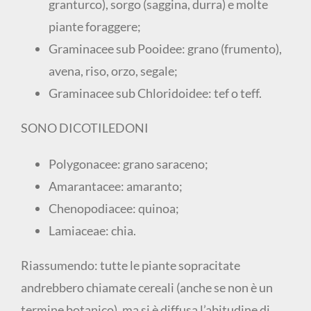
granturco), sorgo (saggina, durra) e molte
piante foraggere;
Graminacee sub Pooidee: grano (frumento),
avena, riso, orzo, segale;
Graminacee sub Chloridoidee: tef o teff.
SONO DICOTILEDONI
Polygonacee: grano saraceno;
Amarantacee: amaranto;
Chenopodiacee: quinoa;
Lamiaceae: chia.
Riassumendo: tutte le piante sopracitate
andrebbero chiamate cereali (anche se non è un
termine botanico), ma si è diffusa l’abitudine di