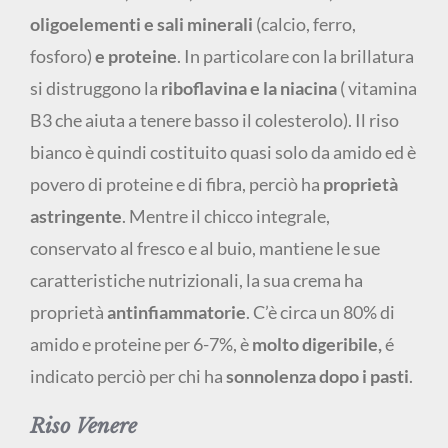
oligoelementi e sali minerali
(calcio, ferro,
fosforo)
e proteine
. In particolare con la brillatura
si distruggono la
riboflavina e la niacina
( vitamina
B3 che aiuta a tenere basso il colesterolo). Il riso
bianco è quindi costituito quasi solo da amido ed è
povero di proteine e di fibra, perciò ha
proprietà
astringente
. Mentre il chicco integrale,
conservato al fresco e al buio, mantiene le sue
caratteristiche nutrizionali, la sua crema ha
proprietà
antinfiammatorie
. C’è circa un 80% di
amido e proteine per 6-7%, è
molto digeribile,
é
indicato perciò per chi ha
sonnolenza dopo i pasti
.
Riso Venere