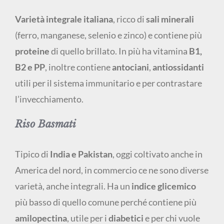
Varietà integrale italiana
, ricco di
sali minerali
(ferro, manganese, selenio e zinco) e contiene più
proteine
di quello brillato. In più ha vitamina
B1,
B2 e PP
, inoltre contiene
antociani
,
antiossidanti
utili per il sistema immunitario e per contrastare
l’invecchiamento.
Riso Basmati
Tipico di
India e Pakistan
, oggi coltivato anche in
America del nord, in commercio ce ne sono diverse
varietà, anche integrali. Ha un
indice glicemico
più basso di quello comune perché contiene più
amilopectina
, utile per i
diabetici
e per chi vuole