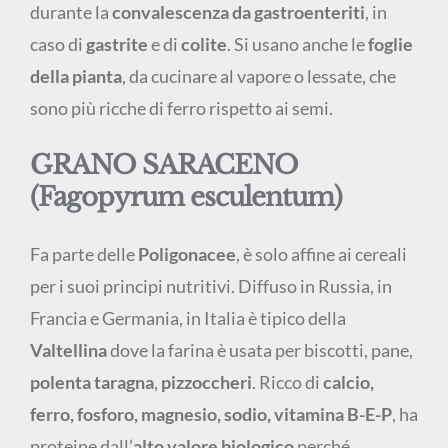
durante la
convalescenza da gastroenteriti
, in
caso di
gastrite
e di
colite
. Si usano anche le
foglie
della pianta
, da cucinare al vapore o lessate, che
sono più ricche di ferro rispetto ai semi.
GRANO SARACENO
(Fagopyrum esculentum)
Fa parte delle
Poligonacee
, è solo affine ai cereali
per i suoi principi nutritivi. Diffuso in Russia, in
Francia e Germania, in Italia è tipico della
Valtellina
dove la farina è usata per biscotti, pane,
polenta taragna
,
pizzoccheri
. Ricco di
calcio,
ferro, fosforo, magnesio, sodio, vitamina B-E-P
, ha
proteine dall’
alto valore biologico
perché