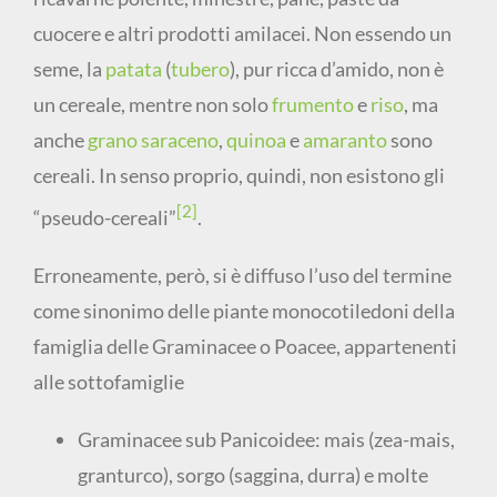
cuocere e altri prodotti amilacei. Non essendo un
seme, la
patata
(
tubero
), pur ricca d’amido, non è
un cereale, mentre non solo
frumento
e
riso
, ma
anche
grano saraceno
,
quinoa
e
amaranto
sono
cereali. In senso proprio, quindi, non esistono gli
[2]
“pseudo-cereali”
.
Erroneamente, però, si è diffuso l’uso del termine
come sinonimo delle piante monocotiledoni della
famiglia delle Graminacee o Poacee, appartenenti
alle sottofamiglie
Graminacee sub Panicoidee: mais (zea-mais,
granturco), sorgo (saggina, durra) e molte