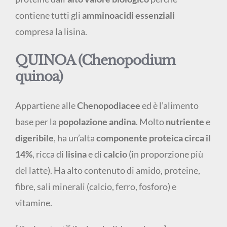
contiene tutti gli
amminoacidi essenziali
compresa la lisina.
QUINOA (Chenopodium
quinoa)
Appartiene alle
Chenopodiacee
ed è l’alimento
base per la
popolazione andina
. Molto
nutriente
e
digeribile
, ha un’alta
componente proteica circa il
14%
, ricca di
lisina
e di
calcio
(in proporzione più
del latte). Ha alto contenuto di amido, proteine,
fibre, sali minerali (calcio, ferro, fosforo) e
vitamine.