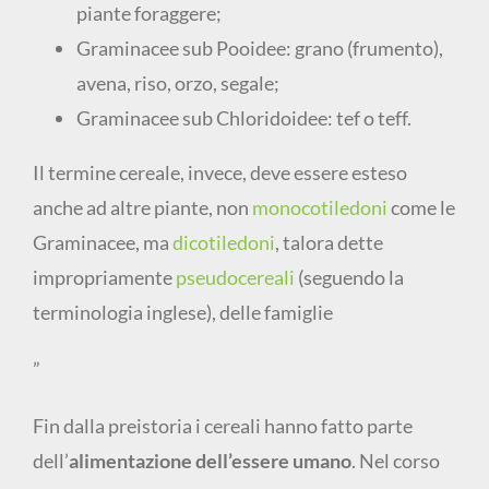
piante foraggere;
Graminacee sub Pooidee: grano (frumento),
avena, riso, orzo, segale;
Graminacee sub Chloridoidee: tef o teff.
Il termine cereale, invece, deve essere esteso
anche ad altre piante, non
monocotiledoni
come le
Graminacee, ma
dicotiledoni
, talora dette
impropriamente
pseudocereali
(seguendo la
terminologia inglese), delle famiglie
”
Fin dalla preistoria i cereali hanno fatto parte
dell’
alimentazione dell’essere umano
. Nel corso