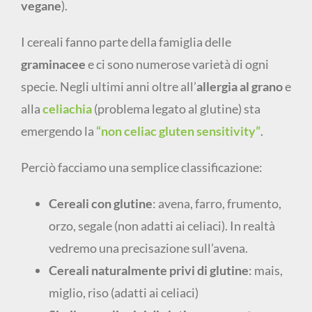
vegane
).
I cereali fanno parte della famiglia delle
graminacee
e ci sono numerose varietà di ogni
specie. Negli ultimi anni oltre all’
allergia al grano
e
alla
celiachia
(problema legato al glutine) sta
emergendo la
“non celiac gluten sensitivity”
.
Perciò facciamo una semplice classificazione:
Cereali con glutine
: avena, farro, frumento,
orzo, segale (non adatti ai celiaci). In realtà
vedremo una precisazione sull’avena.
Cereali naturalmente privi di glutine
: mais,
miglio, riso (adatti ai celiaci)