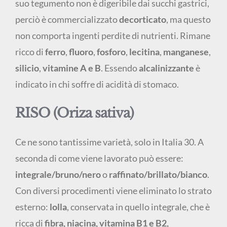
suo tegumento non è digeribile dai succhi gastrici,
perciò è commercializzato
decorticato
, ma questo
non comporta ingenti perdite di nutrienti. Rimane
ricco di
ferro
,
fluoro
,
fosforo
,
lecitina
,
manganese
,
silicio
,
vitamine A e B
. Essendo
alcalinizzante
è
indicato in chi soffre di acidità di stomaco.
RISO (Oriza sativa)
Ce ne sono tantissime varietà, solo in Italia 30. A
seconda di come viene lavorato può essere:
integrale/bruno/nero
o
raffinato/brillato/bianco
.
Con diversi procedimenti viene eliminato lo strato
esterno:
lolla
, conservata in quello integrale, che è
ricca di
fibra, niacina, vitamina B1 e B2,