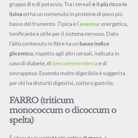
gruppo B e di potassio. Tra i cereali
è il più ricco in
lisina
ed ha un contenuto in proteine di poco più
basso del frumento. Tipica è l’
avenina
: energetica,
tonificante e utile per il sistema nervoso. Dato
l’alto contenuto in fibre ha un
basso indice
glicemico
, rispetto agli altri cereali, indicata in
caso di diabete, di
ipercolesterolemia
e di
sovrappeso. Essendo molto digeribile è suggerita
per chi ha disturbi digestivi, colite o gastrite.
FARRO (triticum
monococcum o dicoccum o
spelta)
È ritenuto la
varietà più antica di grano
, è