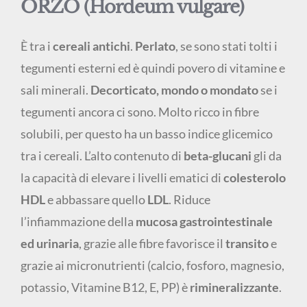
ORZO (Hordeum vulgare)
È tra i
cereali antichi
.
Perlato
, se sono stati tolti i
tegumenti esterni ed è quindi povero di vitamine e
sali minerali.
Decorticato, mondo o mondato
se i
tegumenti ancora ci sono. Molto ricco in fibre
solubili, per questo ha un basso indice glicemico
tra i cereali. L’alto contenuto di
beta-glucani
gli da
la capacità di elevare i livelli ematici di
colesterolo
HDL
e abbassare quello
LDL
. Riduce
l’infiammazione della
mucosa gastrointestinale
ed urinaria
, grazie alle fibre favorisce il
transito
e
grazie ai micronutrienti (calcio, fosforo, magnesio,
potassio, Vitamine B12, E, PP) è
rimineralizzante
.