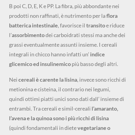
B poi C, D, E, K e PP. La fibra, più abbondante nei
prodotti non raffinati, è nutrimento per la
flora
batterica intestinale
, favorisce il
transito
e riduce
l’
assorbimento
dei carboidrati stessi ma anche dei
grassi eventualmente assunti insieme. I cereali
integrali in chicco hanno infatti un’
indice
glicemico ed insulinemico
più basso degli altri.
Nei
cereali è carente la lisina
, invece sono ricchi di
metionina e cisteina, il contrario nei legumi,
quindi ottimi piatti unici sono dati dall’ insieme di
entrambi. Tra cereali e simil-cereali
l’amaranto,
l’avena e la quinoa sono i più ricchi di lisina
(quindi fondamentali in diete
vegetariane o