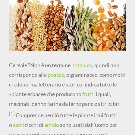
immagine
Cereale “Non è un termine
botanico
, quindi non
corrisponde alle
poacee
, o graminacee, come molti
credono, ma letterario e storico: indica tutte le
«piante erbacee che producono
frutti
i quali,
macinati, danno farina da farne pane e altri cibi».
[1]
Comprende perciò tutte le piante i cui frutti
o
semi
ricchi di
amido
sono usati dall’uomo per
ricavarne polente, minestre, pane, paste da