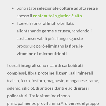
Sono state
selezionate colture ad alta resa
e
spesso il
contenuto in glutine è alto
.
I cereali sono
raffinati o brillati
,
allontanando
germe e crusca
, rendendoli
così conservabili più a lungo. Queste
procedure però
eliminano la fibra, le
vitamine e i micronutrienti
.
I
cerali integrali
sono ricchi di
carboidrati
complessi, fibra, proteine, lignani, sali minerali
(calcio, ferro, fosforo, magnesio, manganese, rame,
selenio, silicio),
di antiossidanti e acidi grassi
polinsaturi
. Tra le vitamine ci sono
principalmente: provitamina A, diverse del gruppo