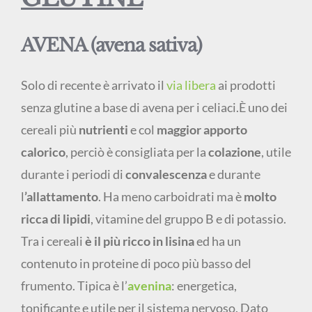
AVENA (avena sativa)
Solo di recente è arrivato il
via libera
ai prodotti
senza glutine a base di avena per i celiaci.È uno dei
cereali più
nutrienti
e col
maggior apporto
calorico
, perciò è consigliata per la
colazione
, utile
durante i periodi di
convalescenza
e durante
l
’allattamento
. Ha meno carboidrati ma è
molto
ricca di lipidi
, vitamine del gruppo B e di potassio.
Tra i cereali
è il più ricco in lisina
ed ha un
contenuto in proteine di poco più basso del
frumento. Tipica è l’
avenina
: energetica,
tonificante e utile per il sistema nervoso. Dato