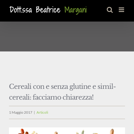
Salta
al
contenuto
Cereali con e senza glutine e simil-
cereali: facciamo chiarezza!
1 Maggio 2017
|
Articoli
Ingrandisci