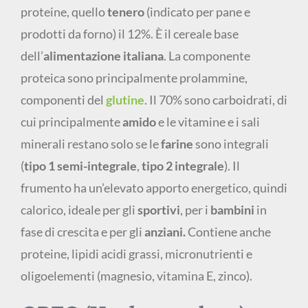
proteine, quello
tenero
(indicato per pane e
prodotti da forno) il 12%. È il cereale base
dell’
alimentazione italiana
. La componente
proteica sono principalmente prolammine,
componenti del
glutine
. Il 70% sono carboidrati, di
cui principalmente
amido
e le vitamine e i sali
minerali restano solo se le
farine
sono integrali
(
tipo 1 semi-integrale
,
tipo 2 integrale
). Il
frumento ha un’elevato apporto energetico, quindi
calorico, ideale per gli
sportivi
, per i
bambini
in
fase di crescita e per gli
anziani.
Contiene anche
proteine, lipidi acidi grassi, micronutrienti e
oligoelementi (magnesio, vitamina E, zinco).