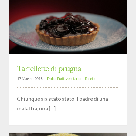
Tartellette di prugna
17 Maggio 2018
|
Dolci
,
Piatti vegetariani
,
Ricette
Chiunque sia stato stato il padre di una
malattia, una [...]