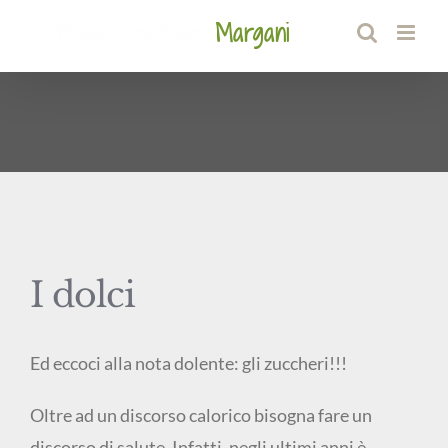
Salta
al
contenuto
I dolci
Ed eccoci alla nota dolente: gli zuccheri!!!
Oltre ad un discorso calorico bisogna fare un
discorso di salute. Infatti, negli ultimi anni è