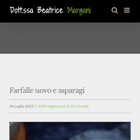
Salta
al
contenuto
Farfalle uovo e asparagi
24 Luglio 2025
|
Piatti vegetariani
,
Primi
,
Ricette
Ingrandisci
immagine