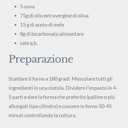
5 uova
75g di olio extravergine di oliva
15 g di aceto di mele
8g di bicarbonato alimentare
sale q.b.
Preparazione
Scaldare il forno a 180 gradi. Mescolare tutti gli
ingredienti in una ciotola. Dividere l’impasto in 4-
5 parti e dare la forma che preferite (palline o più
allungati tipo cilindro) e cuocere in forno 30-45
minuti controllando la cottura.