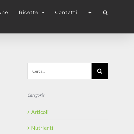
ione
Ricette
Contatti
Cerca
per:
Categorie
Articoli
Nutrienti