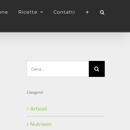
ione
Ricette
Contatti
Cerca
per:
Categorie
Articoli
Nutrienti