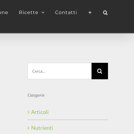
ione
Ricette
Contatti
Cerca
per:
Categorie
Articoli
Nutrienti