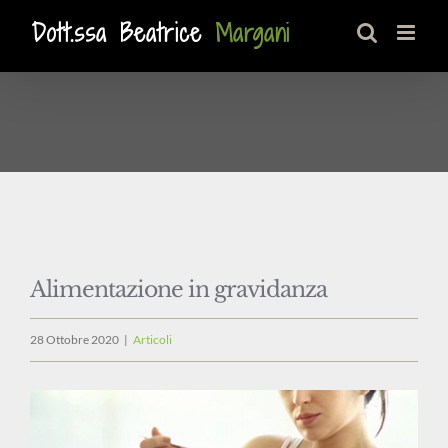
Salta
al
contenuto
Alimentazione in gravidanza
28 Ottobre 2020
|
Articoli
Ingrandisci
immagine