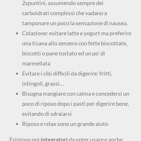
2spuntini, assumendo sempre dei
carboidrati complessi che vadano a
tamponare un poco la sensazione di nausea.
Colazione: evitare latte e yogurt ma preferire
una tisana allo zenzero con fette biscottate,
biscotti o pane tostato ed un po’ di
marmellata
Evitare i cibi difficili da digerire: fritti,
intingoli, grassi…
Bisogna mangiare con calma e concedersi un
poco di riposo dopo i pasti per digerire bene,
evitando di sdraiarsi
Riposo e relax sono un grande aiuto
Esistono poi
integratori
da poter usare e anche