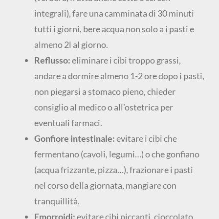
integrali), fare una camminata di 30 minuti
tutti i giorni, bere acqua non solo a i pasti e
almeno 2l al giorno.
Reflusso:
eliminare i cibi troppo grassi,
andare a dormire almeno 1-2 ore dopo i pasti,
non piegarsi a stomaco pieno, chieder
consiglio al medico o all’ostetrica per
eventuali farmaci.
Gonfiore intestinale:
evitare i cibi che
fermentano (cavoli, legumi…) o che gonfiano
(acqua frizzante, pizza…), frazionare i pasti
nel corso della giornata, mangiare con
tranquillità.
Emorroidi:
evitare cibi piccanti, cioccolato,