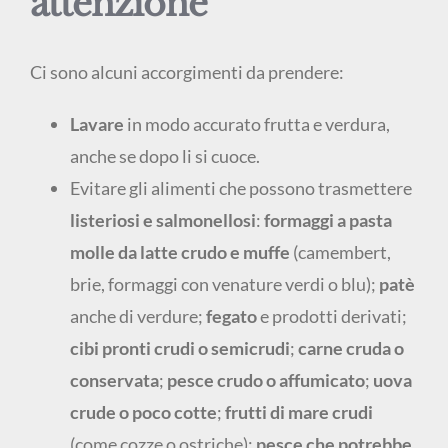
attenzione
Ci sono alcuni accorgimenti da prendere:
Lavare
in modo accurato frutta e verdura,
anche se dopo li si cuoce.
Evitare gli alimenti che possono trasmettere
listeriosi e salmonellosi
:
formaggi a pasta
molle da latte crudo e muffe
(camembert,
brie, formaggi con venature verdi o blu);
patè
anche di verdure;
fegato
e prodotti derivati;
cibi pronti crudi o semicrudi
;
carne cruda o
conservata
;
pesce crudo o affumicato
;
uova
crude o poco cotte
;
frutti di mare crudi
(come cozze o ostriche);
pesce che potrebbe