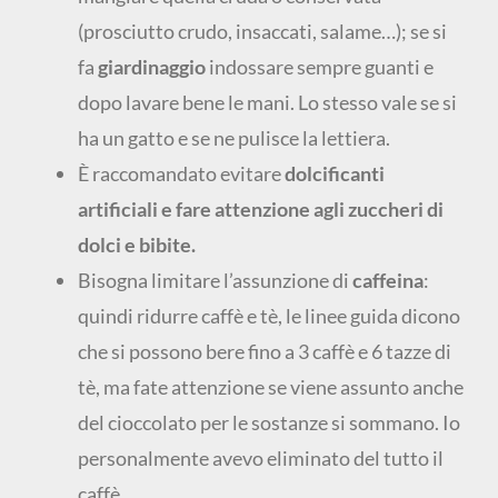
(prosciutto crudo, insaccati, salame…); se si
fa
giardinaggio
indossare sempre guanti e
dopo lavare bene le mani. Lo stesso vale se si
ha un gatto e se ne pulisce la lettiera.
È raccomandato evitare
dolcificanti
artificiali e fare attenzione agli zuccheri di
dolci e bibite.
Bisogna limitare l’assunzione di
caffeina
:
quindi ridurre caffè e tè, le linee guida dicono
che si possono bere fino a 3 caffè e 6 tazze di
tè, ma fate attenzione se viene assunto anche
del cioccolato per le sostanze si sommano. Io
personalmente avevo eliminato del tutto il
caffè.