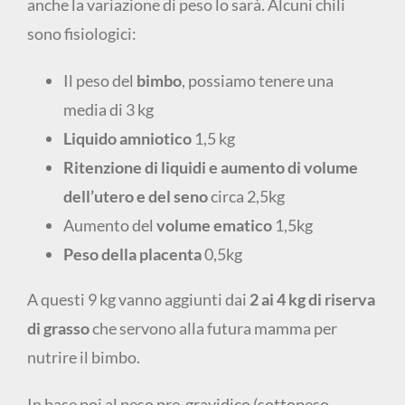
anche la variazione di peso lo sarà. Alcuni chili
sono fisiologici:
Il peso del
bimbo
, possiamo tenere una
media di 3 kg
Liquido amniotico
1,5 kg
Ritenzione di liquidi e aumento di volume
dell’utero e del seno
circa 2,5kg
Aumento del
volume ematico
1,5kg
Peso della placenta
0,5kg
A questi 9 kg vanno aggiunti dai
2 ai 4 kg di riserva
di grasso
che servono alla futura mamma per
nutrire il bimbo.
In base poi al peso pre-gravidico (sottopeso,