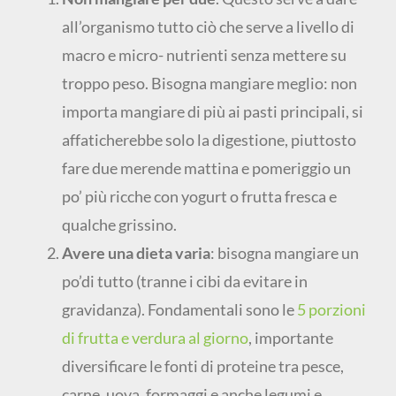
all’organismo tutto ciò che serve a livello di
macro e micro- nutrienti senza mettere su
troppo peso. Bisogna mangiare meglio: non
importa mangiare di più ai pasti principali, si
affaticherebbe solo la digestione, piuttosto
fare due merende mattina e pomeriggio un
po’ più ricche con yogurt o frutta fresca e
qualche grissino.
Avere una dieta varia
: bisogna mangiare un
po’di tutto (tranne i cibi da evitare in
gravidanza). Fondamentali sono le
5 porzioni
di frutta e verdura al giorno
, importante
diversificare le fonti di proteine tra pesce,
carne, uova, formaggi e anche legumi e