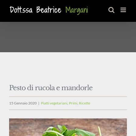
Salta
al
contenuto
Pesto di rucola e mandorle
15 Gennaio 2020
|
Piatti vegetariani
,
Primi
,
Ricette
Ingrandisci
immagine