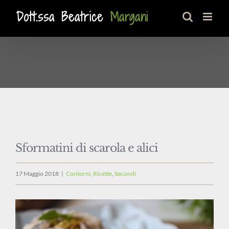
Salta
al
contenuto
Sformatini di scarola e alici
17 Maggio 2018
|
Contorni
,
Ricette
,
Secondi
Ingrandisci
immagine