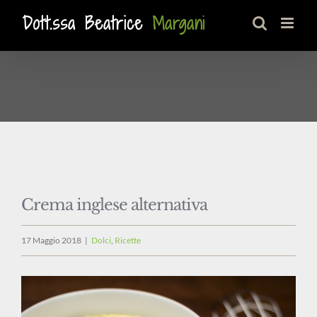
Salta
al
contenuto
Crema inglese alternativa
17 Maggio 2018
|
Dolci
,
Ricette
Ingrandisci
immagine