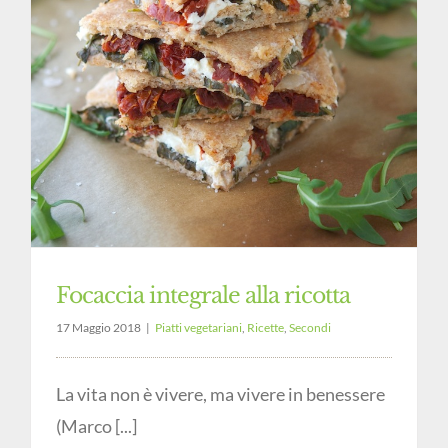
Focaccia integrale alla ricotta
17 Maggio 2018
|
Piatti vegetariani
,
Ricette
,
Secondi
La vita non è vivere, ma vivere in benessere
(Marco [...]