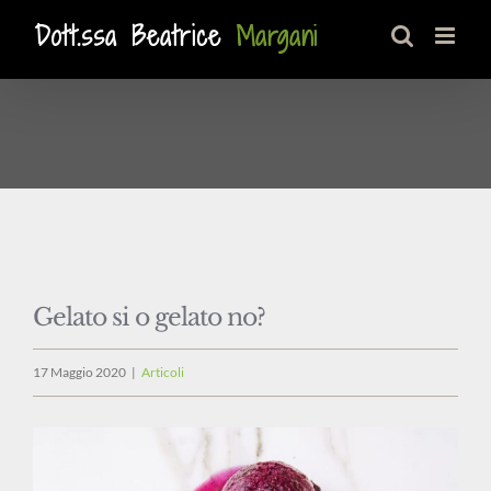
Salta
al
contenuto
Gelato si o gelato no?
17 Maggio 2020
|
Articoli
Ingrandisci
immagine