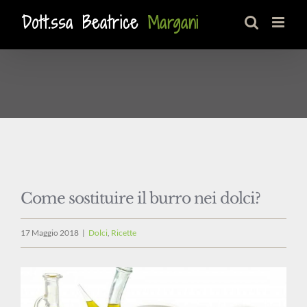
Salta
al
contenuto
Come sostituire il burro nei dolci?
17 Maggio 2018
|
Dolci
,
Ricette
Ingrandisci
immagine