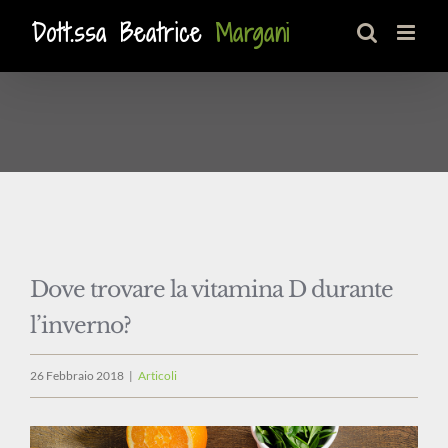
Salta
al
contenuto
Dove trovare la vitamina D durante
l’inverno?
26 Febbraio 2018
|
Articoli
Ingrandisci