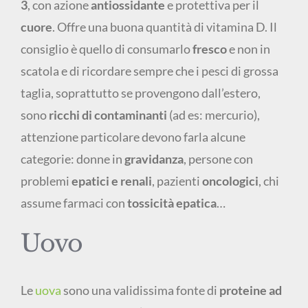
3
, con azione
antiossidante
e protettiva per il
cuore
. Offre una buona quantità di vitamina D. Il
consiglio è quello di consumarlo
fresco
e non in
scatola e di ricordare sempre che i pesci di grossa
taglia, soprattutto se provengono dall’estero,
sono
ricchi di contaminanti
(ad es: mercurio),
attenzione particolare devono farla alcune
categorie: donne in
gravidanza
, persone con
problemi
epatici e renali
, pazienti
oncologici
, chi
assume farmaci con
tossicità epatica
…
Uovo
Le
uova
sono una validissima fonte di
proteine ad