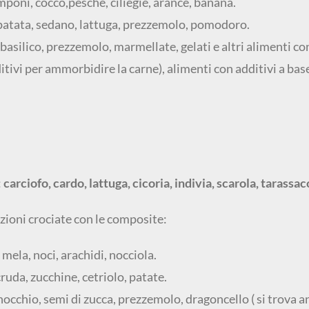
mponi, cocco,pesche, ciliegie, arance, banana.
 patata, sedano, lattuga, prezzemolo, pomodoro.
basilico, prezzemolo, marmellate, gelati e altri alimenti co
ditivi per ammorbidire la carne), alimenti con additivi a bas
:
carciofo, cardo, lattuga, cicoria, indivia, scarola, tarassac
azioni crociate con le composite:
mela, noci, arachidi, nocciola.
ruda, zucchine, cetriolo, patate.
inocchio, semi di zucca, prezzemolo, dragoncello ( si trova 