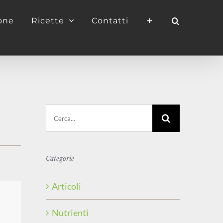
ione
Ricette
Contatti
Cerca
per:
Categorie
Articoli
Nutrienti