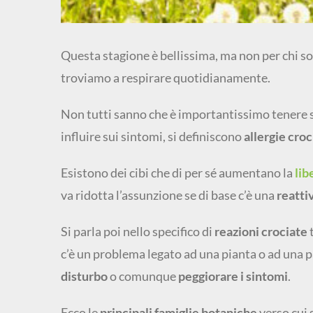
Questa stagione è bellissima, ma non per chi so
troviamo a respirare quotidianamente.
Non tutti sanno che è importantissimo tenere s
influire sui sintomi, si definiscono
allergie croc
Esistono dei cibi che di per sé aumentano la
lib
va ridotta l’assunzione se di base c’è una
reattiv
Si parla poi nello specifico di
reazioni crociate
t
c’è un problema legato ad una pianta o ad una p
disturbo
o comunque
peggiorare i sintomi
.
Ecco le
principali famiglie botaniche
verso cui 