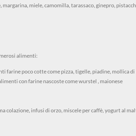
ole, margarina, miele, camomilla, tarassaco, ginepro, pistacch
umerosi alimenti:
i farine poco cotte come pizza, tigelle, piadine, mollica di
, alimenti con farine nascoste come wurstel , maionese
ima colazione, infusi di orzo, miscele per caffè, yogurt al mal