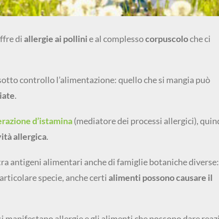
ffre di
allergie ai pollini
e al complesso
corpuscolo
che ci
otto controllo l’alimentazione: quello che si mangia può
iate
.
erazione d’istamina
(mediatore dei processi allergici), quin
ità allergica
.
ra antigeni alimentari anche di famiglie botaniche diverse:
articolare specie, anche certi
alimenti possono causare il
si manifestano allergie e gli alimenti che possono dare reaz