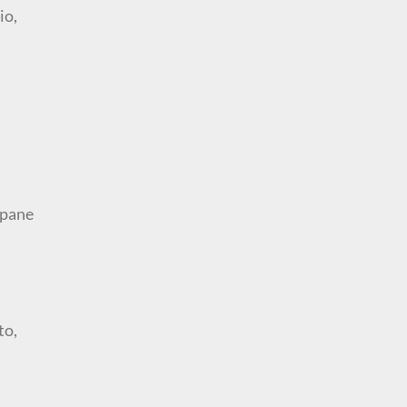
io,
 pane
to,