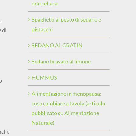
non celiaca
Spaghetti al pesto di sedano e
n
pistacchi
e di
SEDANO AL GRATIN
Sedano brasato al limone
HUMMUS
o
Alimentazione in menopausa:
cosa cambiare a tavola (articolo
pubblicato su Alimentazione
Naturale)
anche