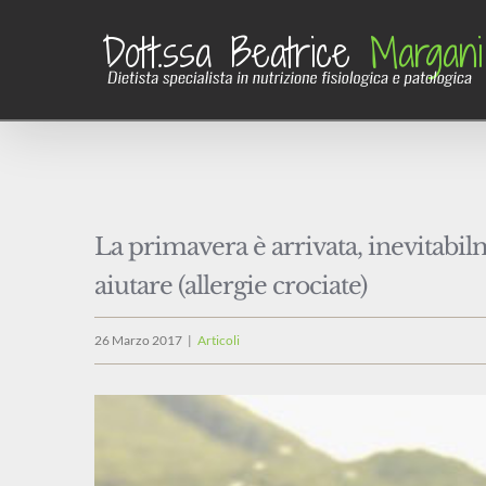
Salta
al
contenuto
La primavera è arrivata, inevitabil
aiutare (allergie crociate)
26 Marzo 2017
|
Articoli
Ingrandisci
immagine