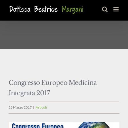
Salta
al
contenuto
Congresso Europeo Medicina
Integrata 2017
23 Marzo 2017
|
Articoli
Ingrandisci