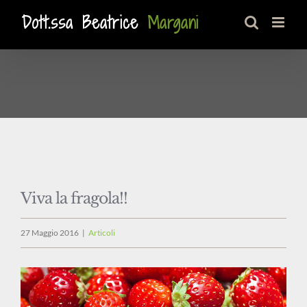
Salta
al
contenuto
Viva la fragola!!
27 Maggio 2016
|
Articoli
Ingrandisci
immagine